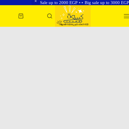
Sale up to 2000 EGP ⋆⋆ Big sale up to 3000 EGP
لتجاوز
لى
عربة
لمحتوى
التسوق