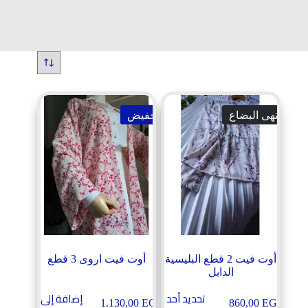
انتهى البضاع
تخفيض
أوت فيت 2 قطع البليسية
أوت فيت اروى 3 قطع
الدابل
تحديد أحد
إضافة إلى
هناك
1.130,00
EGP
860,00
EGP