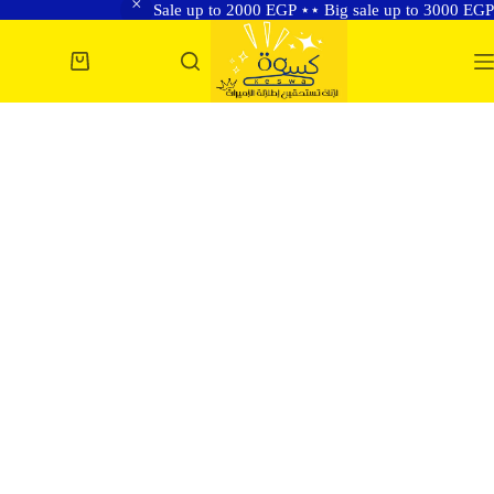
Sale up to 2000 EGP ⋆⋆ Big sale up to 3000 EGP
لتجاوز
لى
عربة
لمحتوى
التسوق