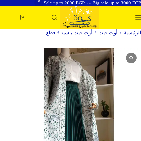
Sale up to 2000 EGP ⋆⋆ Big sale up to 3000 EGP
لتجاوز
لى
عربة
لمحتوى
التسوق
/
/
الرئيسية
أوت فيت
أوت فيت بلسيه 3 قطع