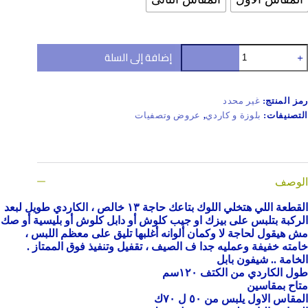
مية
إضافة إلى السلة
اردي
روي
رمز المنتج:
غير محدد
التصنيفات:
بلوزة و كاردي
,
عروض وتصفيات
الوصف
القطعة اللي هتخلي اللوك بتاعك حاجة ١٣ خالص ، الكاردي طويل لبعد
الركبة بتلبس على بيزك او جيب كلوش أو دابل كلوش أو بليسية أو صك
مش هيقول لحاجة لا وكمان ألوانه أغلبها تليق على معظم اللبس ،
خامته خفيفة وعمليه جدا ف الصيف ، تقفيل وتنفيذ فوق الممتاز .
الخامة .. شيفون بابل
طول الكاردي من الكتف ١٢٠سم
متاح بمقاسين
المقاس الاول يلبس من ٥٠ ل ٧٠ك