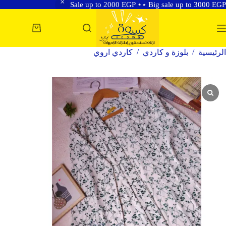
Sale up to 2000 EGP ⋆⋆ Big sale up to 3000 EGP
لتجاوز
لى
عربة
لمحتوى
التسوق
/
/
الرئيسية
بلوزة و كاردي
كاردي اروي