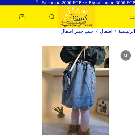
Sale up to 2000 EGP ⋆⋆ Big sale up to 3000 EGP
لتجاوز
لى
عربة
لمحتوى
التسوق
/
/
الرئيسية
اطفال
جيب جينز اطفال