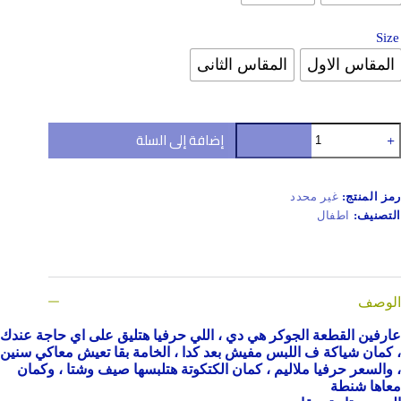
Size
المقاس الاول
المقاس الثانى
مية
إضافة إلى السلة
يب
ينز
طفال
رمز المنتج:
غير محدد
التصنيف:
اطفال
الوصف
عارفين القطعة الجوكر هي دي ، اللي حرفيا هتليق على اي حاجة عندك
، كمان شياكة ف اللبس مفيش بعد كدا ، الخامة بقا تعيش معاكي سنين
، والسعر حرفيا ملاليم ، كمان الكتكوتة هتلبسها صيف وشتا ، وكمان
معاها شنطة