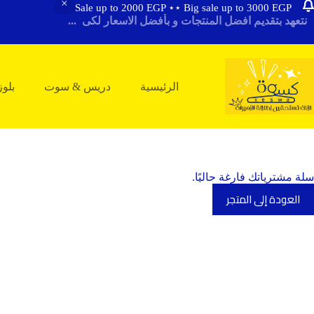
Sale up to 2000 EGP ⋆⋆ Big sale up to 3000 EGP
لتجاوز
نتعهد بتقديم افضل المنتجات و بأفضل الاسعار لكى ...
لى
لمحتوى
الرئيسية
دريس & سوت
بلو
سلة مشترياتك فارغة حاليًا.
العودة إلى المتجر